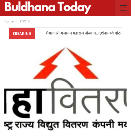
Home
राज्य
शेगाव श्री गजानन महाराज संस्थान.. दर्शनामध्ये मोठा बदल..!
BREAKING
अन पालकमंत्री गुलाबराव पाटील यांनी रॅली थांबवून ॲम्बुलन्स