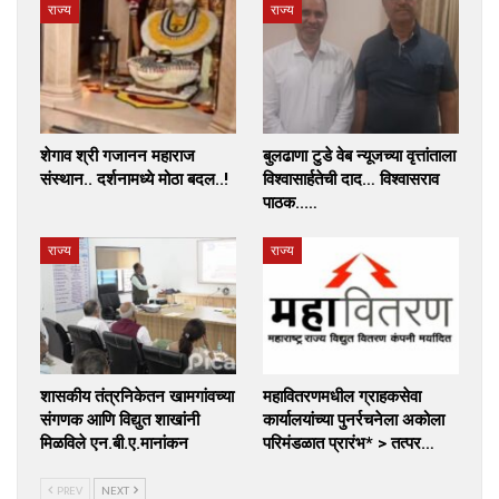
राज्य
राज्य
शेगाव श्री गजानन महाराज
बुलढाणा टुडे वेब न्यूजच्या वृत्तांताला
संस्थान.. दर्शनामध्ये मोठा बदल..!
विश्वासार्हतेची दाद… विश्वासराव
पाठक..…
राज्य
राज्य
शासकीय तंत्रनिकेतन खामगांवच्या
महावितरणमधील ग्राहकसेवा
संगणक आणि विद्युत शाखांनी
कार्यालयांच्या पुनर्रचनेला अकोला
मिळविले एन.बी.ए.मानांकन
परिमंडळात प्रारंभ* > तत्पर…
PREV
NEXT