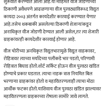
सुरूवात करण्यात आली आहे.या मोहिमेत वीज जोडणीच्या
ठिकाणी अवैधपणे आढळणाऱ्या वीज पुरवठ्याविरूध्द विद्युत
कायदा २००३ अंतर्गत कायदेशीर कारवाई करण्यात येणार
आहे.तसेच थकबाकी असलेल्या ठिकाणी शेजाऱ्यांकडून
अनाधिकृत वीज जोडणी देण्यात आली असेल,तर त्या शेजारी
ग्राहकांवरही कायदेशीर कारवाई होणार आहे.
वीज चोरीच्या अनधिकृत विद्युतभारामुळे विद्युत वाहकावर,
रोहित्रावर त्याच्या मर्यादेच्या पलीकडे भार पडतो, परिणामी
रोहित्रात बिघाड होतो.शॉर्ट सर्किट होऊन वीज पुरवठा खंडित
होण्याचे प्रकार घडतात. त्याचा नाहक त्रास नियमित बिल
भरणाऱ्या ग्राहकांवर होतो व महावितरणलाही त्याचा मोठा
आर्थीक फटका होतो.याशिवाय वीज पुरवठा खंडित झाल्यावर
महावितरणला ग्राहकाच्या रोषाला सामोरे जावे लागते.