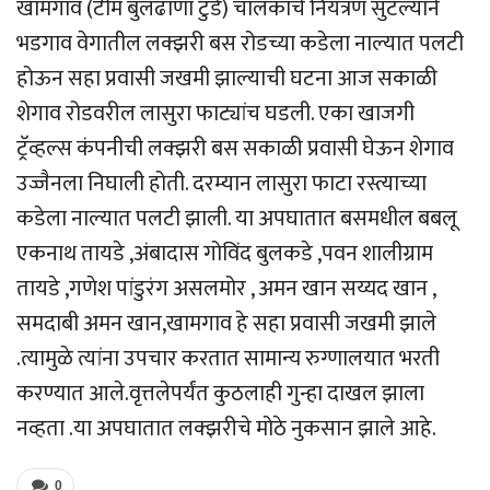
खामगाव (टीम बुलढाणा टुडे) चालकाचे नियंत्रण सुटल्याने
भडगाव वेगातील लक्झरी बस रोडच्या कडेला नाल्यात पलटी
होऊन सहा प्रवासी जखमी झाल्याची घटना आज सकाळी
शेगाव रोडवरील लासुरा फाट्यांच घडली. एका खाजगी
ट्रॅव्हल्स कंपनीची लक्झरी बस सकाळी प्रवासी घेऊन शेगाव
उज्जैनला निघाली होती. दरम्यान लासुरा फाटा रस्त्याच्या
कडेला नाल्यात पलटी झाली. या अपघातात बसमधील बबलू
एकनाथ तायडे ,अंबादास गोविंद बुलकडे ,पवन शालीग्राम
तायडे ,गणेश पांडुरंग असलमोर , अमन खान सय्यद खान ,
समदाबी अमन खान,खामगाव हे सहा प्रवासी जखमी झाले
.त्यामुळे त्यांना उपचार करतात सामान्य रुग्णालयात भरती
करण्यात आले.वृत्तलेपर्यंत कुठलाही गुन्हा दाखल झाला
नव्हता .या अपघातात लक्झरीचे मोठे नुकसान झाले आहे.
0