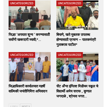
UNCATEGORIZED
UNCATEGORIZED
जिल्हा ‘अपघात शुन्य ‘ करण्यासाठीे
बियाणे, खते मुबलक उपलब्ध
सर्वांनी खबरदारी घ्यावी;*…
होण्यासाठी प्रयत्न – पालकमंत्री
गुलाबराव पाटील*
UNCATEGORIZED
UNCATEGORIZED
जिल्हाधिकारी कार्यालयात महर्षी
सेंट अँन्स इंग्लिश मिडीयम स्कूल चे
वाल्मिकी जयंतीनिमित्त अभिवादन
विद्यार्थी अमेय सराफ , कुणाल
जगदाळे , श्रेयस भगत…
PREV
NEXT