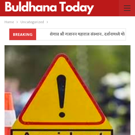
Home
Uncategorized
शेगाव श्री गजानन महाराज संस्थान.. दर्शनामध्ये मोठा बदल..!
BREAKING
अन पालकमंत्री गुलाबराव पाटील यांनी रॅली थांबवून ॲम्बुलन्