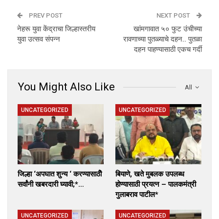
PREV POST
NEXT POST
नेहरू युवा केंद्राचा जिल्हास्तरीय
खांमगावात ५० फुट उंचीच्या
युवा उत्सव संपन्न
रावणाच्या पुतळ्याचे दहन.. पुतळा
दहन पाहण्यासाठी एकच गर्दी
You Might Also Like
All
UNCATEGORIZED
UNCATEGORIZED
जिल्हा ‘अपघात शुन्य ‘ करण्यासाठीे
बियाणे, खते मुबलक उपलब्ध
सर्वांनी खबरदारी घ्यावी;*…
होण्यासाठी प्रयत्न – पालकमंत्री
गुलाबराव पाटील*
UNCATEGORIZED
UNCATEGORIZED