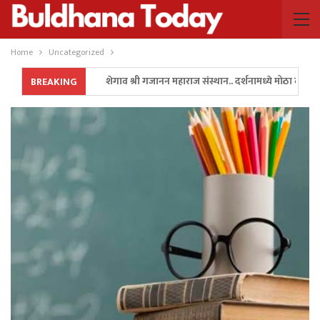
Home
Uncategorized
शेगाव श्री गजानन महाराज संस्थान.. दर्शनामध्ये मोठा बदल..!
BREAKING
अन पालकमंत्री गुलाबराव पाटील यांनी रॅली थांबवून ॲम्बुलन्सला