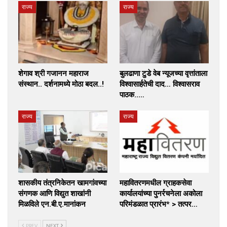
राज्य
राज्य
शेगाव श्री गजानन महाराज
बुलढाणा टुडे वेब न्यूजच्या वृत्तांताला
संस्थान.. दर्शनामध्ये मोठा बदल..!
विश्वासार्हतेची दाद… विश्वासराव
पाठक..…
राज्य
राज्य
शासकीय तंत्रनिकेतन खामगांवच्या
महावितरणमधील ग्राहकसेवा
संगणक आणि विद्युत शाखांनी
कार्यालयांच्या पुनर्रचनेला अकोला
मिळविले एन.बी.ए.मानांकन
परिमंडळात प्रारंभ* > तत्पर…
PREV
NEXT