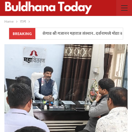
Home
राज्य
शेगाव श्री गजानन महाराज संस्थान.. दर्शनामध्ये मोठा बदल..!
BREAKING
अन पालकमंत्री गुलाबराव पाटील यांनी रॅली थांबवून ॲम्बुलन्सला 