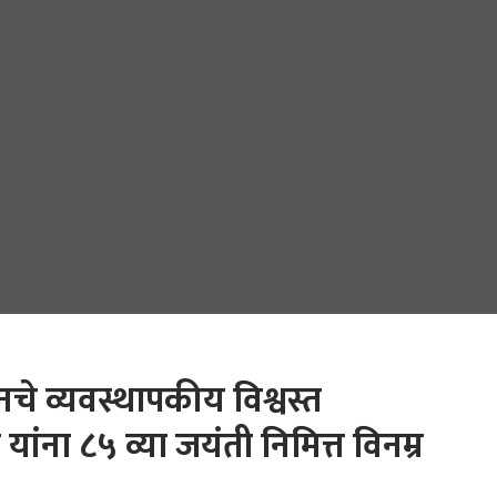
चे व्यवस्थापकीय विश्वस्त
ंना ८५ व्या जयंती निमित्त विनम्र