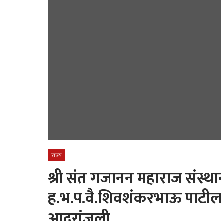
राज्य
श्री संत गजानन महाराज संस्थान
ह.भ.प.वै.शिवशंकरभाऊ पाटील या
आदरांजली.