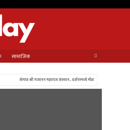
क
सामाजिक
शेगाव श्री गजानन महाराज संस्थान.. दर्शनामध्ये मोठा बदल..!
बुलढाणा टुड
अन पालकमंत्री गुलाबराव पाटील यांनी रॅली थांबवून ॲम्बुलन्सला जाण्यासाठी मार