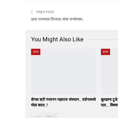
PREV POST
आज राजमाता जिजाऊ यांचा जन्मोत्सव..
You Might Also Like
राज्य
राज्य
शेगाव श्री गजानन महाराज संस्थान.. दर्शनामध्ये
बुलढाणा टुडे व
मोठा बदल..!
दाद… विश्व
PREV
NEXT