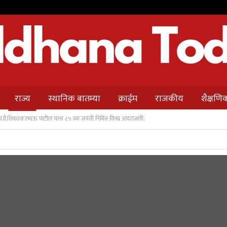
राज्य
स्थानिक बातम्या
क्राईम
राजकीय
शैक्षणि
.प.वै.शिवशंकरभाऊ पाटील यांना ८५ व्या जयंती निमित्त विनम्र आदरांजली.