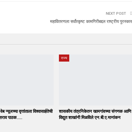
NEXT POST
महावितरणला सर्वोत्कृष्ट कामगिरीबद्दल राष्ट्रीय पुरस्का
राज्य
ेब न्यूजच्या वृत्तांताला विश्वासार्हतेची
शासकीय तंत्रनिकेतन खामगांवच्या संगणक आणि
ासराव पाठक..…
विद्युत शाखांनी मिळविले एन.बी.ए.मानांकन