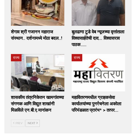
शेगाव श्री गजानन महाराज
बुलढाणा टुडे वेब न्यूजच्या वृत्तांताला
संस्थान.. दर्शनामध्ये मोठा बदल..!
विश्वासार्हतेची दाद… विश्वासराव
पाठक..…
राज्य
राज्य
शासकीय तंत्रनिकेतन खामगांवच्या
महावितरणमधील ग्राहकसेवा
संगणक आणि विद्युत शाखांनी
कार्यालयांच्या पुनर्रचनेला अकोला
मिळविले एन.बी.ए.मानांकन
परिमंडळात प्रारंभ* > तत्पर…
PREV
NEXT