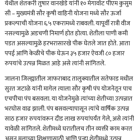
येथील शेतकरी तुषार वानखेडे यांनी १० मेगावॉट पीएम कुसुम
सी – मुख्यमंत्री सौर कृषी वाहिनी योजना मध्ये सौर ऊर्जा
प्रकल्पाची योजना ६.५ एकरामध्ये राबवली. यापूर्वी रात्री वीज
नसल्यामुळे अडचणी निमार्ण होत होत्या. शेतीला पाणी कमी
पडत असल्यामुळे हरभरासारखे पीक घेतले जात होते. आता
पपई आणि केळीचे पीक घेऊन ३५ हजार ऐवजी ८० हजार
रुपयांचे उत्पन्न मिळत आहे असे त्यांनी सांगितले.
जालना जिल्ह्यातील जाफराबाद तालुक्यातील सतेफाड मधील
सुरत जटाळे यांनी मागेल त्याला सौर कृषी पंप योजनेतून पाच
एचपीचा पंप बसवला. या योजनेमुळे त्यांच्या शेतीच्या उत्पन्नात
भरघोस वाढ झाली. पंप बसवल्यापासून त्यांचे वार्षिक उत्पन्न
साठ हजार रुपयांवरून दीड लाख रुपयांपर्यंत गेले, असे त्यांनी
यावेळी सांगितले. शेतीमध्ये घरातीलच तीन व्यक्ती काम करत
असून मुलाच्या शिक्षणासाठी आणि पुन्हा शेतीमध्ये उत्पन्न